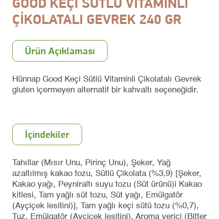
GOOD KEÇİ SÜTLÜ VİTAMİNLİ
ÇİKOLATALI GEVREK 240 GR
Ürün Açıklaması
Hünnap Good Keçi Sütlü Vitaminli Çikolatalı Gevrek
gluten içermeyen alternatif bir kahvaltı seçeneğidir.
İçindekiler
Tahıllar (Mısır Unu, Pirinç Unu), Şeker, Yağ
azaltılmış kakao tozu, Sütlü Çikolata (%3,9) [Şeker,
Kakao yağı, Peyniraltı suyu tozu (Süt ürünü)i Kakao
kitlesi, Tam yağlı süt tozu, Süt yağı, Emülgatör
(Ayçiçek lesitini)], Tam yağlı keçi sütü tozu (%0,7),
Tuz, Emülgatör (Ayçiçek lesitini), Aroma verici (Bitter