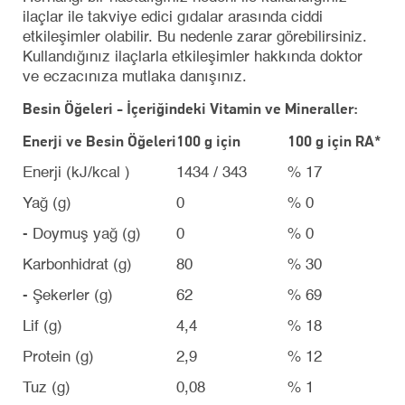
ilaçlar ile takviye edici gıdalar arasında ciddi
etkileşimler olabilir. Bu nedenle zarar görebilirsiniz.
Kullandığınız ilaçlarla etkileşimler hakkında doktor
ve eczacınıza mutlaka danışınız.
Besin Öğeleri - İçeriğindeki Vitamin ve Mineraller:
Enerji ve Besin Öğeleri
100 g için
100 g için RA*
Enerji (kJ/kcal )
1434 / 343
% 17
Yağ (g)
0
% 0
- Doymuş yağ (g)
0
% 0
Karbonhidrat (g)
80
% 30
- Şekerler (g)
62
% 69
Lif (g)
4,4
% 18
Protein (g)
2,9
% 12
Tuz (g)
0,08
% 1