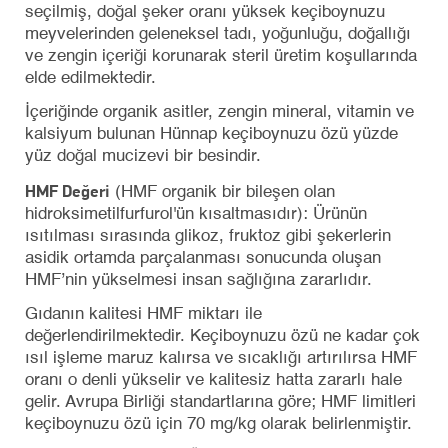
seçilmiş, doğal şeker oranı yüksek keçiboynuzu
meyvelerinden geleneksel tadı, yoğunluğu, doğallığı
ve zengin içeriği korunarak steril üretim koşullarında
elde edilmektedir.
İçeriğinde organik asitler, zengin mineral, vitamin ve
kalsiyum bulunan Hünnap keçiboynuzu özü yüzde
yüz doğal mucizevi bir besindir.
HMF Değeri
(HMF organik bir bileşen olan
hidroksimetilfurfurol'ün kısaltmasıdır): Ürünün
ısıtılması sırasında glikoz, fruktoz gibi şekerlerin
asidik ortamda parçalanması sonucunda oluşan
HMF’nin yükselmesi insan sağlığına zararlıdır.
Gıdanın kalitesi HMF miktarı ile
değerlendirilmektedir. Keçiboynuzu özü ne kadar çok
ısıl işleme maruz kalırsa ve sıcaklığı artırılırsa HMF
oranı o denli yükselir ve kalitesiz hatta zararlı hale
gelir. Avrupa Birliği standartlarına göre; HMF limitleri
keçiboynuzu özü için 70 mg/kg olarak belirlenmiştir.