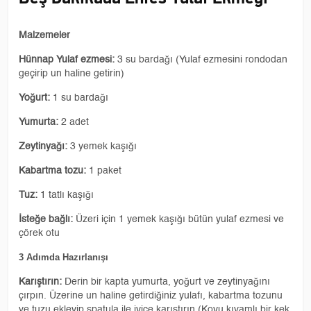
Malzemeler
Hünnap ​Yulaf ezmesi:
3 su bardağı (Yulaf ezmesini rondodan
geçirip un haline getirin)
​Yoğurt:
1 su bardağı
​Yumurta:
2 adet
​Zeytinyağı:
3 yemek kaşığı
​Kabartma tozu:
1 paket
​Tuz:
1 tatlı kaşığı
​İsteğe bağlı:
Üzeri için 1 yemek kaşığı bütün yulaf ezmesi ve
çörek otu
3 Adımda Hazırlanışı
Karıştırın:
Derin bir kapta yumurta, yoğurt ve zeytinyağını
çırpın. Üzerine un haline getirdiğiniz yulafı, kabartma tozunu
ve tuzu ekleyip spatula ile iyice karıştırın (Koyu kıvamlı bir kek